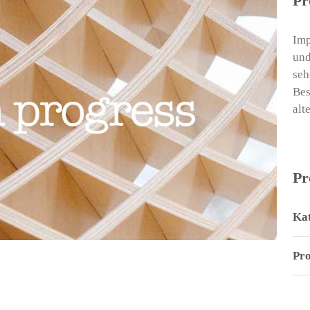
Pr
Imp
und
seh
Bes
alt
Pr
Kat
Pr