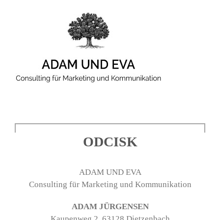
Zum
Inhalt
springen
ODCISK
ADAM UND EVA
Consulting für Marketing und Kommunikation
ADAM JÜRGENSEN
Kaupenweg 2, 63128 Dietzenbach