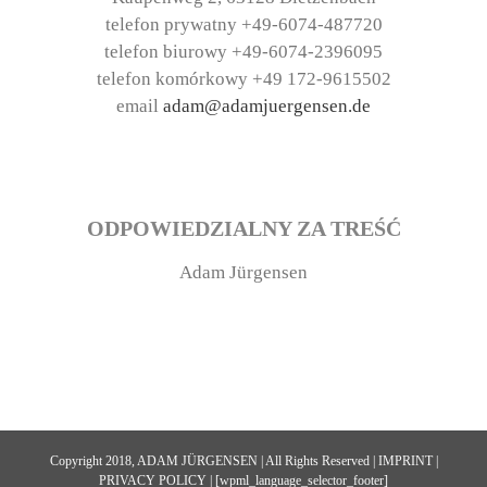
telefon prywatny +49-6074-487720
telefon biurowy +49-6074-2396095
telefon komórkowy +49 172-9615502
email
adam@adamjuergensen.de
ODPOWIEDZIALNY ZA TREŚĆ
Adam Jürgensen
Copyright 2018, ADAM JÜRGENSEN | All Rights Reserved |
IMPRINT
|
PRIVACY POLICY
| [wpml_language_selector_footer]